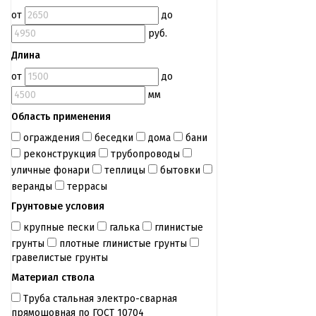
от
до
руб.
Длина
от
до
мм
Область применения
ограждения
беседки
дома
бани
реконструкция
трубопроводы
уличные фонари
теплицы
бытовки
веранды
террасы
Грунтовые условия
крупные пески
галька
глинистые
грунты
плотные глинистые грунты
гравелистые грунты
Материал ствола
Труба стальная электро-сварная
прямошовная по ГОСТ 10704