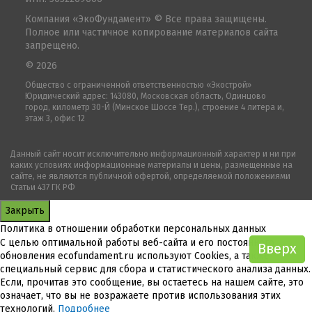
Компания «ЭкоФундамент» © Все права защищены.
Полное или частичное копирование материалов сайта
запрещено.
© 2026
Общество с ограниченной ответственностью «Экострой»
Юридический адрес: 143080, Московская область, Одинцово
город, километр 30-Й (Минское Шоссе Тер.), строение 4 литера и,
этаж 3, офис 12
Данный сайт носит исключительно информационный характер и ни при
каких условиях информационные материалы и цены, размещенные на
сайте, не являются публичной офертой, определяемой положениями
Статьи 437 ГК РФ
Закрыть
Политика в отношении обработки персональных данных
С целью оптимальной работы веб-сайта и его постоянного
Вверх
Вверх
обновления ecofundament.ru используют Cookies, а также
специальный сервис для сбора и статистического анализа данных.
Если, прочитав это сообщение, вы остаетесь на нашем сайте, это
означает, что вы не возражаете против использования этих
технологий.
Подробнее