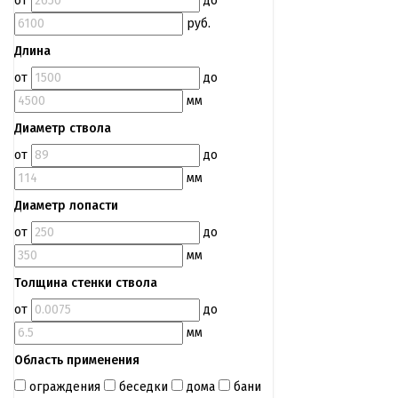
от
до
руб.
Длина
от
до
мм
Диаметр ствола
от
до
мм
Диаметр лопасти
от
до
мм
Толщина стенки ствола
от
до
мм
Область применения
ограждения
беседки
дома
бани