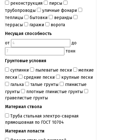
реконструкция
пирсы
трубопроводы
уличные фонари
теплицы
бытовки
веранды
террасы
гаражи
ворота
Несущая способность
от
до
тонн
Грунтовые условия
суглинки
пылеватые пески
мелкие
пески
средние пески
крупные пески
галька
талые грунты
глинистые
грунты
плотные глинистые грунты
гравелистые грунты
Материал ствола
Труба стальная электро-сварная
прямошовная по ГОСТ 10704
Материал лопасти