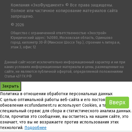
Компания «ЭкоФундамент» © Все права защищены.
Полное или частичное копирование материалов сайта
запрещено.
© 2026
Общество с ограниченной ответственностью «Экострой»
Юридический адрес: 143080, Московская область, Одинцово
город, километр 30-Й (Минское Шоссе Тер.), строение 4 литера и,
этаж 3, офис 12
Данный сайт носит исключительно информационный характер и ни при
каких условиях информационные материалы и цены, размещенные на
сайте, не являются публичной офертой, определяемой положениями
Статьи 437 ГК РФ
Закрыть
Политика в отношении обработки персональных данных
С целью оптимальной работы веб-сайта и его постоянного
Вверх
Вверх
обновления ecofundament.ru используют Cookies, а также
специальный сервис для сбора и статистического анализа данных.
Если, прочитав это сообщение, вы остаетесь на нашем сайте, это
означает, что вы не возражаете против использования этих
технологий.
Подробнее