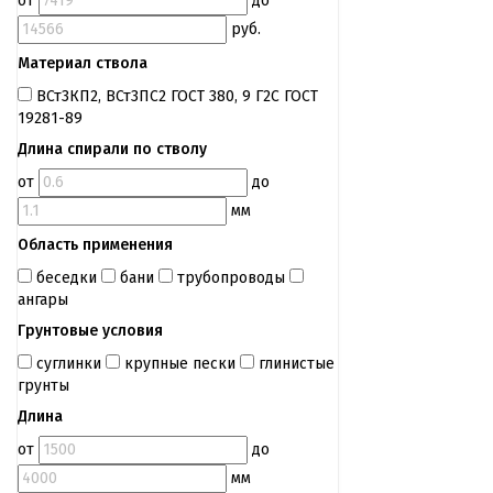
от
до
руб.
Материал ствола
ВСт3КП2, ВСт3ПС2 ГОСТ 380, 9 Г2С ГОСТ
19281-89
Длина спирали по стволу
от
до
мм
Область применения
беседки
бани
трубопроводы
ангары
Грунтовые условия
суглинки
крупные пески
глинистые
грунты
Длина
от
до
мм