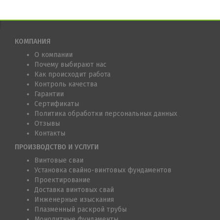
КОМПАНИЯ
О компании
Почему выбирают нас
Как происходит работа
Контроль качества
Гарантии
Сертификаты
Политика обработки персональных данных
Отзывы
Контакты
ПРОИЗВОДСТВО И УСЛУГИ
Винтовые сваи
Установка свайно-винтовых фундаментов
Проектирование
Доставка винтовых свай
Инженерные изыскания
Плазменный раскрой трубы
Монолитные фундаменты