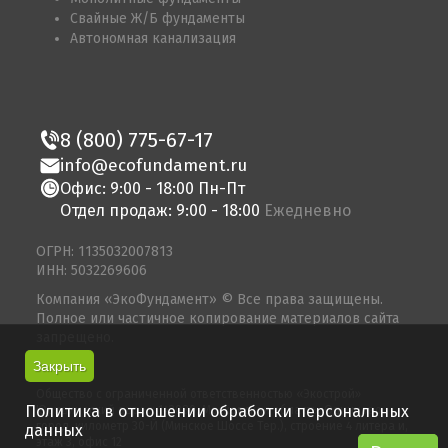
Свайные Ж/Б фундаменты
Автономная канализация
8 (800) 775-67-17
info@ecofundament.ru
Офис: 9:00 - 18:00 Пн-Пт
Отдел продаж: 9:00 - 18:00
Ежедневно
ОГРН: 1135032007813
ИНН: 5032269606
Компания «ЭкоФундамент» © Все права защищены.
Полное или частичное копирование материалов сайта
запрещено.
Закрыть
© 2026
Общество с ограниченной ответственностью «Экострой»
Политика в отношении обработки персональных
Юридический адрес: 143080, Московская область, Одинцово
город, километр 30-Й (Минское Шоссе Тер.), строение 4 литера и,
данных
этаж 3, офис 12