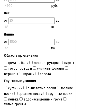
руб.
Вес
от
до
кг
Длина
от
до
мм
Область применения
дома
бани
реконструкция
пирсы
трубопроводы
уличные фонари
веранды
гаражи
ворота
Грунтовые условия
суглинки
пылеватые пески
мелкие
пески
средние пески
крупные пески
галька
водонасыщенный грунт
талые грунты