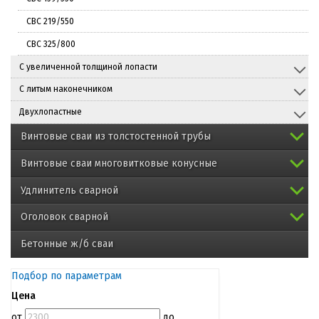
СВС 219/550
СВС 325/800
С увеличенной толщиной лопасти
С литым наконечником
Двухлопастные
Винтовые сваи из толстостенной трубы
Винтовые сваи многовитковые конусные
Удлинитель сварной
Оголовок сварной
Бетонные ж/б сваи
Подбор по параметрам
Цена
от
до