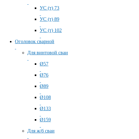
УС (т) 73
УС (т) 89
УС (т) 102
Оголовок сварной
Для винтовой сваи
Ø57
Ø76
Ø89
Ø108
Ø133
Ø159
Для ж/б сваи