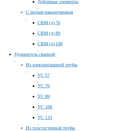
Доборные элементы
С литым наконечником
СВМ (л) 76
СВМ (л) 89
СВМ (л) 108
Удлинитель сварной
Из электросварной трубы
УС 57
УС 76
УС 89
УС 108
УС 133
Из толстостенной трубы