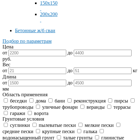
150x150
200x200
Бетонные ж/б сваи
Подбор по параметрам
Цена
от
до
руб.
Вес
от
до
кг
Длина
от
до
мм
Область применения
беседки
дома
бани
реконструкция
пирсы
трубопроводы
уличные фонари
веранды
террасы
гаражи
ворота
Грунтовые условия
суглинки
пылеватые пески
мелкие пески
средние пески
крупные пески
галька
водонасыщенный грунт
талые грунты
глинистые