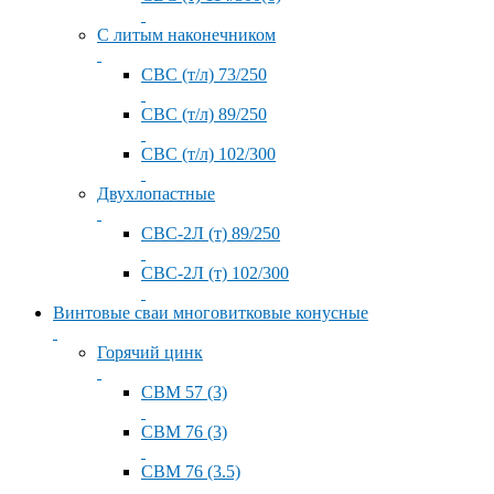
С литым наконечником
СВС (т/л) 73/250
СВС (т/л) 89/250
СВС (т/л) 102/300
Двухлопастные
СВС-2Л (т) 89/250
СВС-2Л (т) 102/300
Винтовые сваи многовитковые конусные
Горячий цинк
СВМ 57 (3)
СВМ 76 (3)
СВМ 76 (3.5)