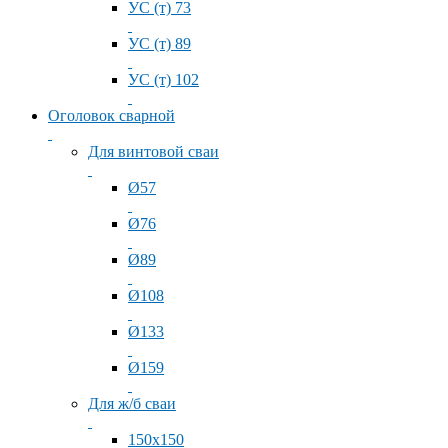
УС (т) 73
УС (т) 89
УС (т) 102
Оголовок сварной
Для винтовой сваи
Ø57
Ø76
Ø89
Ø108
Ø133
Ø159
Для ж/б сваи
150x150